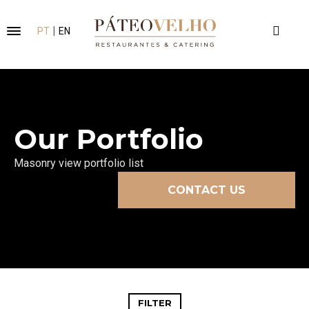
|
PT
EN
Our Portfolio
Masonry view portfolio list
CONTACT US
Seventeen
Delicious
Clothing
Keys
App
Store
Cosmetix
Caplife
&
Class
App
Photography
Squares
Bagzy
Trinity
Brand
FILTER