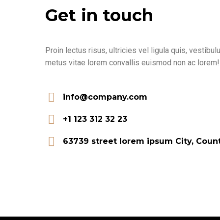
Get in touch
Proin lectus risus, ultricies vel ligula quis, vesti
metus vitae lorem convallis euismod non ac lorem!
info@company.com
+1 123 312 32 23
63739 street lorem ipsum City, Coun