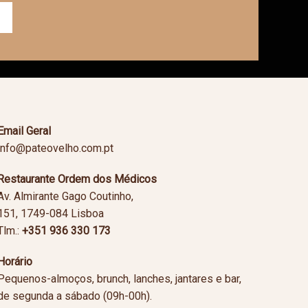
Email Geral
info@pateovelho.com.pt
Restaurante Ordem dos Médicos
Av. Almirante Gago Coutinho,
151, 1749-084 Lisboa
Tlm.:
+351 936 330 173
Horário
Pequenos-almoços, brunch, lanches, jantares e bar,
de segunda a sábado (09h-00h).