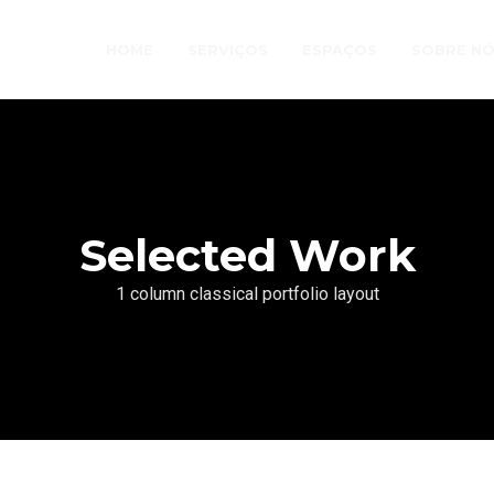
HOME
SERVIÇOS
ESPAÇOS
SOBRE N
Selected Work
1 column classical portfolio layout