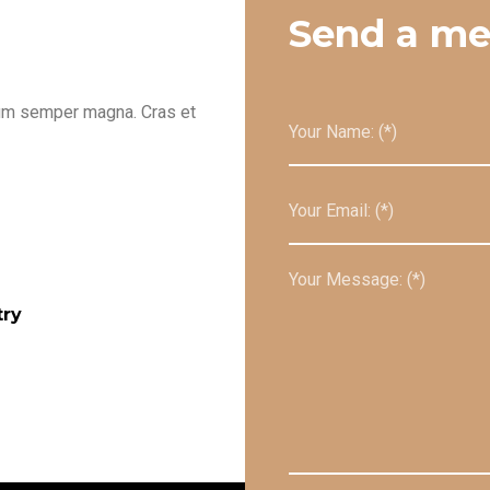
Send a m
bulum semper magna. Cras et
try