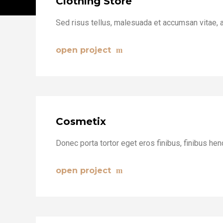
Clothing Store
Sed risus tellus, malesuada et accumsan vitae, a
open project
Cosmetix
Donec porta tortor eget eros finibus, finibus hend
open project